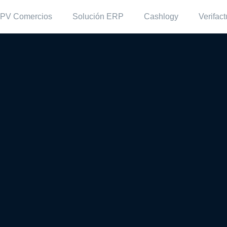
PV Comercios
Solución ERP
Cashlogy
Verifact