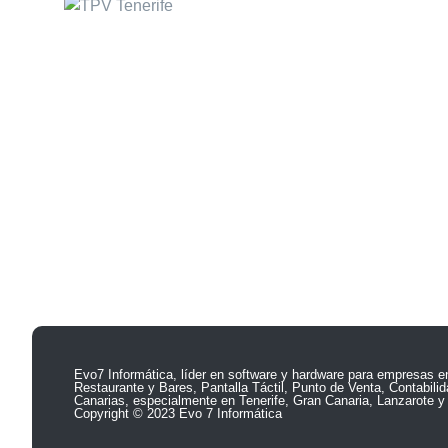
TPV Hostelerí
Calle Rufino, 1 Bajo
Software para Restauran
38320 – San Cristobal de
Software para Cafeterías
la Laguna
S/C de Tenerife
Software para Pizzerías
Tel: 922939478
Software para Fast Food
Whatsapp: 667830750
Software para Discoteca
Islas Canarias – España
Evo7 Informática, líder en software y hardware para empresas e
Restaurante y Bares, Pantalla Táctil, Punto de Venta, Contabil
Canarias, especialmente en Tenerife, Gran Canaria, Lanzarote y
Copyright © 2023 Evo 7 Informática