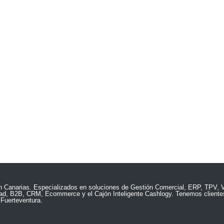
a
TPV Comercios
Solu
tes
Software Tallas y Colores
ExitERP -
 y Bares
Software TPV para Negocios
ExitERP M
y Prevent
Software para Supermecados
ExitERP 
Software para Franquicias y
Cadenas
E-comme
s
TPV – Fid
Contabili
Producció
n Canarias. Especializados en soluciones de Gestión Comercial, ERP, TPV, V
idad, B2B, CRM, Ecommerce y el Cajón Inteligente Cashlogy. Tenemos clientes
 Fuerteventura.