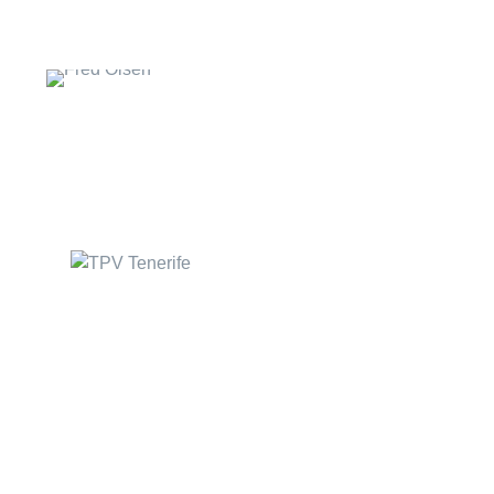
TPV Hostelerí
Calle Rufino, 1 Bajo
Software para Restauran
38320 – San Cristobal de
Software para Cafeterías
la Laguna
S/C de Tenerife
Software para Pizzerías
Tel: 922939478
Software para Fast Food
Whatsapp: 667830750
Software para Discoteca
Islas Canarias – España