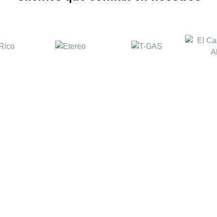
a
TPV Comercios
Solu
tes
Software Tallas y Colores
ExitERP -
 y Bares
Software TPV para Negocios
ExitERP M
y Prevent
Software para Supermecados
ExitERP 
Software para Franquicias y
Cadenas
E-comme
s