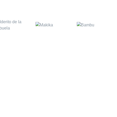
ción ERP
Información
 Software ERP
Aviso legal
obile - Sofware Autoventa
Política de privacidad
a
Política de cookies
CRM - Software CRM
rce