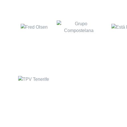
TPV Hostelerí
Calle Rufino, 1 Bajo
Software para Restauran
38320 – San Cristobal de
Software para Cafeterías
la Laguna
S/C de Tenerife
Software para Pizzerías
Tel: 922939478
Software para Fast Food
Whatsapp: 667830750
Software para Discoteca